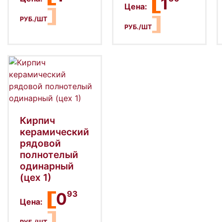
1
Цена:
РУБ./ШТ
РУБ./ШТ
Кирпич
керамический
рядовой
полнотелый
одинарный
(цех 1)
93
0
Цена: