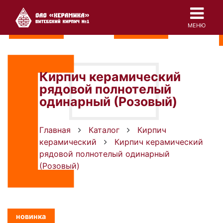
В наличии
новинка
В наличии
В наличии
новинка
МЕНЮ
В наличии
В наличии
Кирпич керамический
рядовой полнотелый
одинарный (Розовый)
Главная
Каталог
Кирпич
керамический
Кирпич керамический
рядовой полнотелый одинарный
(Розовый)
новинка